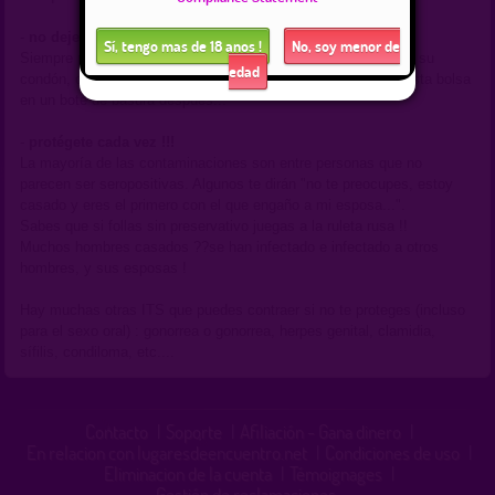
-
no deje ningún desperdicio en el sitio !
Sí, tengo mas de 18 anos !
No, soy menor de
Siempre planee una bolsa pequeña para poner el empaque de su
edad
condón, condones usados ??y otros pañuelos. Puedes tirar esta bolsa
en un bote de basura después...
-
protégete cada vez !!!
La mayoría de las contaminaciones son entre personas que no
parecen ser seropositivas. Algunos te dirán "no te preocupes, estoy
casado y eres el primero con el que engaño a mi esposa...".
Sabes que si follas sin preservativo juegas a la ruleta rusa !!
Muchos hombres casados ??se han infectado e infectado a otros
hombres, y sus esposas !
Hay muchas otras ITS que puedes contraer si no te proteges (incluso
para el sexo oral) : gonorrea o gonorrea, herpes genital, clamidia,
sífilis, condiloma, etc....
Contacto
|
Soporte
|
Afiliación - Gana dinero
|
En relacion con lugaresdeencuentro.net
|
Condiciones de uso
|
Eliminacion de la cuenta
|
Témoignages
|
Gestión de reclamaciones