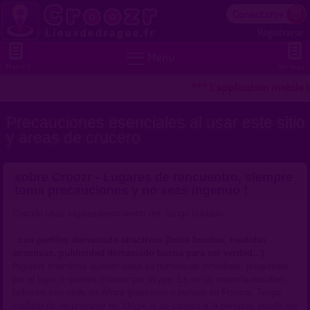
Conectarse
Registrarse


Menu
Menu 2
Ver mas
*** L'application mobile 
Precauciones esenciales al usar este sitio
y áreas de crucero
sobre Croozr - Lugares de rencuentro, siempre
toma precauciones y no seas ingenuo !
Cuando usas lugaresdeencuentro.net, tenga cuidado :
-
con perfiles demasiado atractivos (fotos bonitas, medidas
atractivas, publicidad demasiado buena para ser verdad...)
.
Algunos miembros quieren darte su número de inmediato, preguntate
por el tuyo, o quieres chatear por skype. Es en su mayoría escoltas,
ladrones con sede en África (pastores) o incluso en Francia. Tenga
cuidado de no presumir en Skype si no conoce a la persona. puede ser