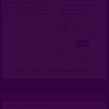
D96 en dirección a Frédérique
1.7 / 5
Este lugar esta notado
Fontaine, desde allí, suba a la
Tipo :
Naturaleza gay
izquierda, un camino de grava
Lugares de rencuentro Haute-
blanca que llegará al final, en la
Sâone (70)
intersección.
Ciudad :
Lomont
Región :
Bourgogne-Franche-.
Pais :
France
0
1
2
3
4
5
( 0 = falso lugar 4= ubicación
TOP )
Mapa
|
Yo voy
|
Mensajes
|
Concurrencia
|
Naviguer
Lugar de encuentro gay para Gy
>
propuesto por
titus70700
(04/05/2022)