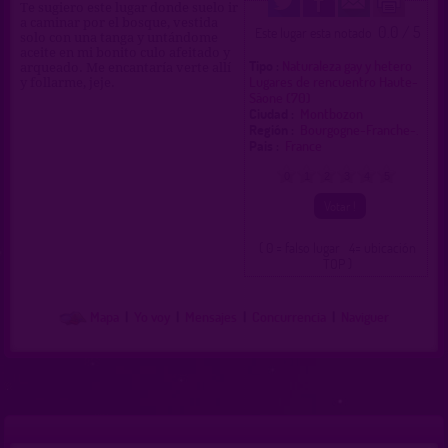
Te sugiero este lugar donde suelo ir
a caminar por el bosque, vestida
0.0 / 5
Este lugar esta notado
solo con una tanga y untándome
aceite en mi bonito culo afeitado y
Tipo :
Naturaleza gay y hetero
arqueado. Me encantaría verte allí
Lugares de rencuentro Haute-
y follarme, jeje.
Sâone (70)
Ciudad :
Montbozon
Región :
Bourgogne-Franche-.
Pais :
France
0
1
2
3
4
5
( 0 = falso lugar 4= ubicación
TOP )
Mapa
|
Yo voy
|
Mensajes
|
Concurrencia
|
Naviguer