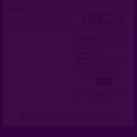
Lugar de encuentro gay y hetero para Vesoul
>
propuesto por
lecupidon
(03/05/2026)
Sex Shop avec cinéma permanent
et cabines et Glory Hole à l’arrière
2.5 / 5
Este lugar esta notado
Lundi Gay et les autres jours mixte
.
Tipo :
Sexshop gay y hetero
Lugares de rencuentro Haute-
Sâone (70)
Ciudad :
Vesoul
Región :
Bourgogne-Franche-.
Pais :
France
0
1
2
3
4
5
( 0 = falso lugar 4= ubicación
TOP )
Mapa
|
Yo voy
|
Mensajes
|
Concurrencia
|
Naviguer