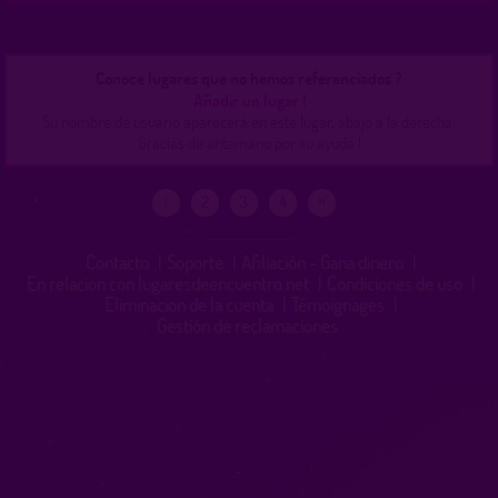
Conoce lugares que no hemos referenciados ?
Añadir un lugar !
Su nombre de usuario aparecerá en este lugar, abajo a la derecha.
Gracias de antemano por su ayuda !
»
2
3
4
1
Contacto
|
Soporte
|
Afiliación - Gana dinero
|
En relacion con lugaresdeencuentro.net
|
Condiciones de uso
|
Eliminacion de la cuenta
|
Témoignages
|
Gestión de reclamaciones