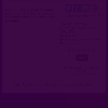
Entre Choye y Gy, tome el camino
forestal a la derecha hasta el final
4.3 / 5
Este lugar esta notado
(aproximadamente 200 m). Lugar
tranquilo.
Tipo :
Naturaleza gay
Lugares de rencuentro Haute-
Sâone (70)
Ciudad :
Gy
Región :
Bourgogne-Franche-.
Pais :
France
0
1
2
3
4
5
( 0 = falso lugar 4= ubicación
TOP )
Mapa
|
Yo voy
|
Mensajes
|
Concurrencia
|
Naviguer