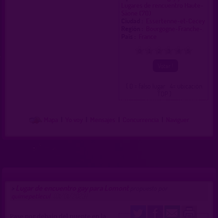
Lugares de rencuentro Haute-
Sâone (70)
Ciudad :
Essertenne-et-Cecey
Región :
Bourgogne-Franche-.
Pais :
France
0
1
2
3
4
5
( 0 = falso lugar 4= ubicación
TOP )
Mapa
|
Yo voy
|
Mensajes
|
Concurrencia
|
Naviguer
Lugar de encuentro gay para Lomont
>
propuesto por
quimepetlecul
(01/01/2023)
Pase por debajo del puente en la