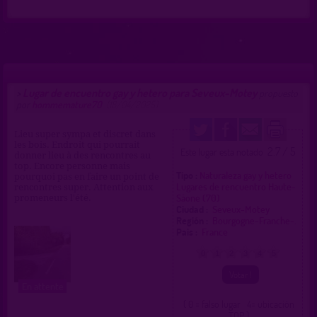
Lugar de encuentro gay y hetero para Seveux-Motey
>
propuesto
por
hommemature70
(18/04/2025)
Lieu super sympa et discret dans
les bois. Endroit qui pourrait
2.7 / 5
Este lugar esta notado
donner lieu à des rencontres au
top. Encore personne mais
Tipo :
Naturaleza gay y hetero
pourquoi pas en faire un point de
Lugares de rencuentro Haute-
rencontres super. Attention aux
Sâone (70)
promeneurs l'été.
Ciudad :
Seveux-Motey
Región :
Bourgogne-Franche-.
Pais :
France
0
1
2
3
4
5
En attente
( 0 = falso lugar 4= ubicación
TOP )