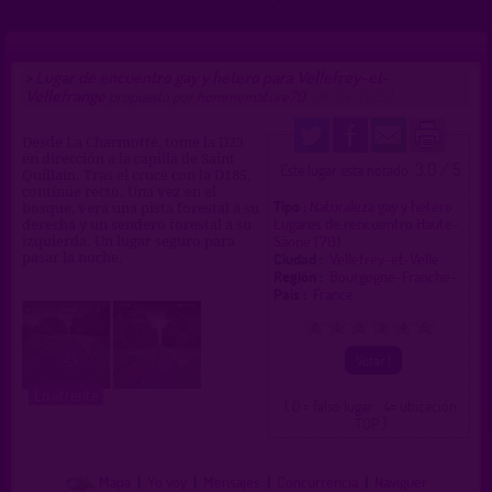
Lugar de encuentro gay y hetero para Vellefrey-et-
>
Vellefrange
propuesto por
hommemature70
(16/04/2025)
Desde La Charmotte, tome la D23
en dirección a la capilla de Saint
3.0 / 5
Este lugar esta notado
Quillain. Tras el cruce con la D185,
continúe recto. Una vez en el
Tipo :
Naturaleza gay y hetero
bosque, verá una pista forestal a su
Lugares de rencuentro Haute-
derecha y un sendero forestal a su
Sâone (70)
izquierda. Un lugar seguro para
Ciudad :
Vellefrey-et-Velle.
pasar la noche.
Región :
Bourgogne-Franche-.
Pais :
France
0
1
2
3
4
5
En attente
( 0 = falso lugar 4= ubicación
TOP )
Mapa
|
Yo voy
|
Mensajes
|
Concurrencia
|
Naviguer