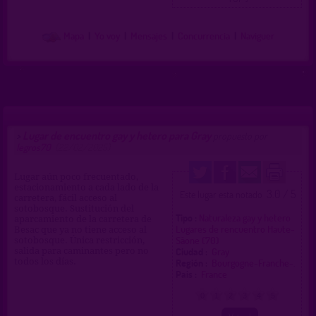
Mapa
|
Yo voy
|
Mensajes
|
Concurrencia
|
Naviguer
Lugar de encuentro gay y hetero para Gray
>
propuesto por
legros70
(22/02/2025)
Lugar aún poco frecuentado,
estacionamiento a cada lado de la
3.0 / 5
Este lugar esta notado
carretera, fácil acceso al
sotobosque. Sustitución del
Tipo :
Naturaleza gay y hetero
aparcamiento de la carretera de
Lugares de rencuentro Haute-
Besac que ya no tiene acceso al
Sâone (70)
sotobosque. Única restricción,
Ciudad :
Gray
salida para caminantes pero no
todos los días.
Región :
Bourgogne-Franche-.
Pais :
France
0
1
2
3
4
5