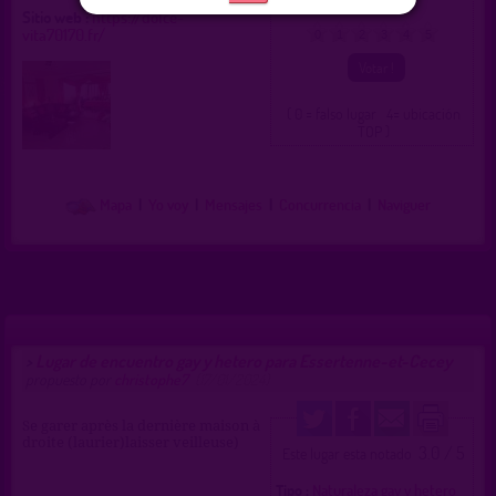
Pais :
France
Sitio web :
https://dolce-
vita70170.fr/
0
1
2
3
4
5
( 0 = falso lugar 4= ubicación
TOP )
Mapa
|
Yo voy
|
Mensajes
|
Concurrencia
|
Naviguer
Lugar de encuentro gay y hetero para Essertenne-et-Cecey
>
propuesto por
christophe7
(17/01/2024)
Se garer après la dernière maison à
droite (laurier)laisser veilleuse)
3.0 / 5
Este lugar esta notado
Tipo :
Naturaleza gay y hetero