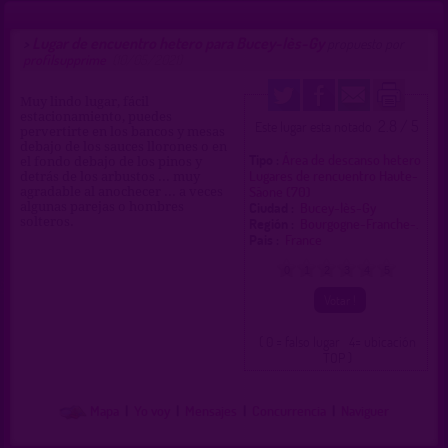
Lugar de encuentro hetero para Bucey-lès-Gy
>
propuesto por
profilsupprime
(10/05/2021)
Muy lindo lugar, fácil
estacionamiento, puedes
2.8 / 5
Este lugar esta notado
pervertirte en los bancos y mesas
debajo de los sauces llorones o en
Tipo :
Área de descanso hetero
el fondo debajo de los pinos y
Lugares de rencuentro Haute-
detrás de los arbustos ... muy
Sâone (70)
agradable al anochecer ... a veces
Ciudad :
Bucey-lès-Gy
algunas parejas o hombres
solteros.
Región :
Bourgogne-Franche-.
Pais :
France
0
1
2
3
4
5
( 0 = falso lugar 4= ubicación
TOP )
Mapa
|
Yo voy
|
Mensajes
|
Concurrencia
|
Naviguer