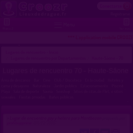
Conectarse
Registrarse


Menu
Menu 2
Ver mas
*** L'application mobile CROOZR po
Lugares de rencuentro - Inicio
Lugares de rencuentro por Departamentos
Haute-Sâone - 70
Lugares de rencuentro 70 - Haute-Sâone
Área de descanso
Bar
Cine
Club / Discoteca
En la ciudad
Hoteles y
cama y desayuno
Naturaleza
Jardin publico
Estacionamiento
Piscina
Playa
Sala de deporte
Sauna
Sexshop
Sitios de citas,de Flirt, o sitios
sexuales
Fiestas privadas
Baños públicos
Lugar de encuentro gay y hetero para Montbozon
>
propuesto por
profilsupprime
(08/07/2026)