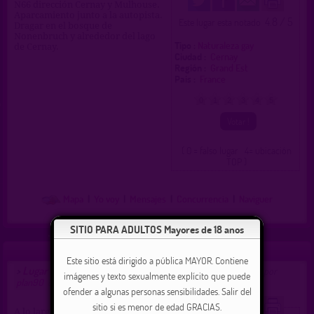
N66 dirección Cernay y Mulhouse.
Aparcamiento junto a la autopista.
4.8 / 5
Este lugar esta notado
Dragar en el bosque de
Nonenbruch y alrededor del lago
Tipo :
Naturaleza gay
de Cernay.
Ciudad :
Cernay
Región :
Grand Est
Pais :
France
0
1
2
3
4
5
( 0 = falso lugar 4= ubicación
TOP )
Mapa
|
Yo voy
|
Mensajes
|
Concurrencia
|
Naviguer
SITIO PARA ADULTOS Mayores de 18 anos
Este sitio está dirigido a pública MAYOR. Contiene
Lugar de encuentro gay y hetero para Cernay
>
propuesto por
imágenes y texto sexualmente explícito que puede
plan90
(01/06/2018)
ofender a algunas personas sensibilidades. Salir del
sitio si es menor de edad GRACIAS.
A lo largo de la autopista entre