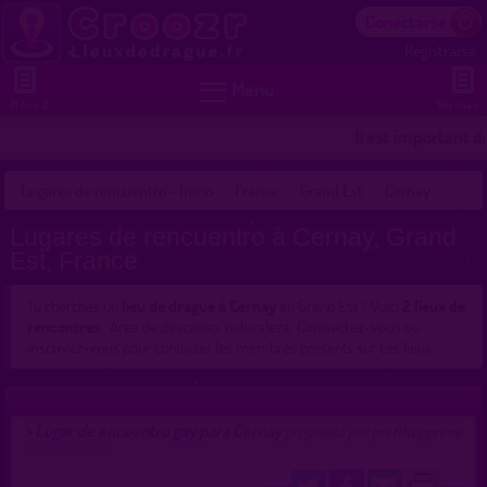
Conectarse
Registrarse


Menu
Menu 2
Ver mas
Il est important d
Lugares de rencuentro - Inicio
France
Grand Est
Cernay
Lugares de rencuentro à Cernay, Grand
Est, France
Tu cherches un
lieu de drague à Cernay
en Grand Est ? Voici
2 lieux de
rencontres
: Área de descanso, naturaleza.
Connectez-vous
ou
inscrivez-vous
pour contacter les membres présents sur ces lieux.
Lugar de encuentro gay para Cernay
>
propuesto por
profilsupprime
(01/02/2016)