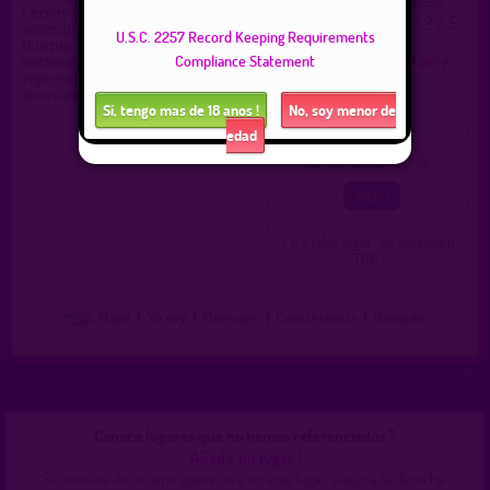
Cernay y Mulhouse hay un
4.2 / 5
Este lugar esta notado
aparcamiento. Al entrar en el
U.S.C. 2257 Record Keeping Requirements
bosque, le esperan encantadores
Tipo :
Área de descanso gay y
Compliance Statement
encuentros. La flecha verde
hetero
representa la entrada al
Ciudad :
Cernay
aparcamiento.
Sí, tengo mas de 18 anos !
No, soy menor de
Región :
Grand Est
Pais :
France
edad
0
1
2
3
4
5
( 0 = falso lugar 4= ubicación
TOP )
Mapa
|
Yo voy
|
Mensajes
|
Concurrencia
|
Naviguer
Conoce lugares que no hemos referenciados ?
Añadir un lugar !
Su nombre de usuario aparecerá en este lugar, abajo a la derecha.