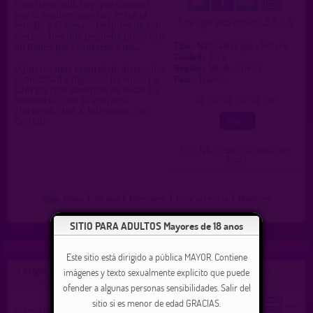
Para llegar allí, hay que caminar
por el sendero que hay entre el
3.3 / 5
Este lugar esta notado
estadio y el Sena… Después de 150
metros, hay una pequeña playa con
Tipo :
Naturaleza gay y hetero
un banco para sentarse y más…
Ciudad :
Évry
Región :
Île-de-France
¿Quieres más seguridad, discreción,
Pais :
France
comodidad e higiene? Intentar
Le
Glory's
(bar libertino de todas las
tendencias con 14 agujeros
0
1
2
3
4
5
gloriosos, cine X, laberinto... en
Créteil)
( 0 = falso lugar 4= ubicación
TOP )
Mapa
|
Yo voy
|
Mensajes
|
Concurrencia
|
Naviguer
SITIO PARA ADULTOS Mayores de 18 anos
Este sitio está dirigido a pública MAYOR. Contiene
Lugar de encuentro gay para Évry
>
propuesto por
webmaster
imágenes y texto sexualmente explícito que puede
(15/06/2013)
ofender a algunas personas sensibilidades. Salir del
sitio si es menor de edad GRACIAS.
El centro tiene 2 baños: En el 1er