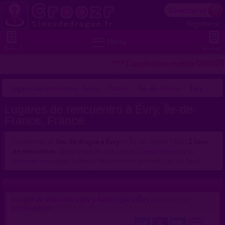
Conectarse
Registrarse


Menu
Menu 2
Ver mas
*** L'application mobile CROOZR p
Lugares de rencuentro - Inicio
France
Île-de-France
Évry
Lugares de rencuentro à Évry, Île-de-
France, France
Tu cherches un
lieu de drague à Évry
en Île-de-France ? Voici
2 lieux
de rencontres
: baños públicos, naturaleza.
Connectez-vous
ou
inscrivez-vous
pour contacter les membres présents sur ces lieux.
Lugar de encuentro gay y hetero para Évry
>
propuesto por
profilsupprime
(18/03/2022)