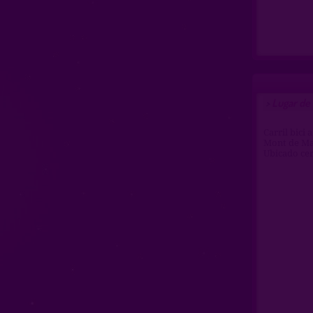
Lugar de
>
Carril bici 
Mont de Ma
Ubicado cer