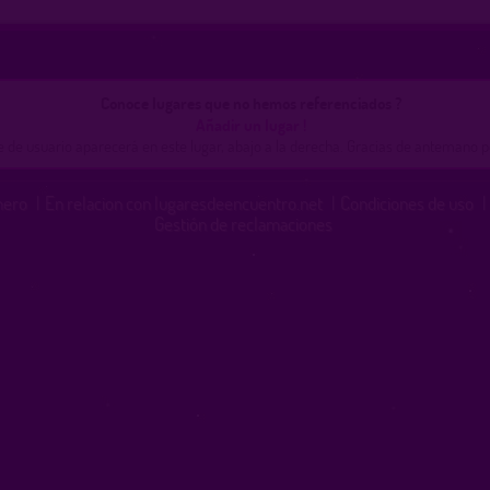
Conoce lugares que no hemos referenciados ?
Añadir un lugar !
de usuario aparecerá en este lugar, abajo a la derecha. Gracias de antemano p
inero
|
En relacion con lugaresdeencuentro.net
|
Condiciones de uso
|
Gestión de reclamaciones