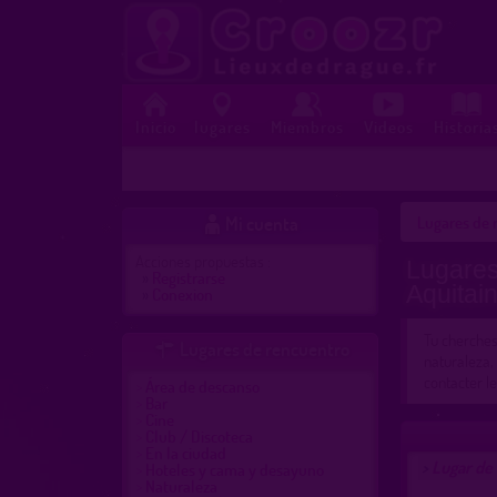
Inicio
lugares
Miembros
Videos
Historia
Mi cuenta
Lugares de r

Acciones propuestas :
Lugares
»
Registrarse
Aquitai
»
Conexion
Tu cherche
Lugares de rencuentro

naturaleza,
contacter l
Área de descanso
Bar
Cine
Club / Discoteca
En la ciudad
Lugar de
>
Hoteles y cama y desayuno
Naturaleza