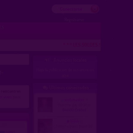
Conectarse
Registrarse
ES
* * * LES SOLDES SE TERMINENT ! DE
Anuncios locales

Haga la publicacion de sus anuncios
e-
aqui
Ultimos conectados

e rencontres
:
ez-vous
pour
webmaster
homme, gay 49 años
94000 Créteil
lililili
026)
homme trans, trans 56
años