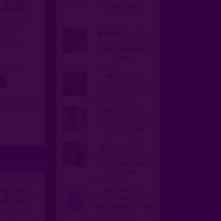
77330 Ozoir-la-
Ferrière
5.0 / 5
ado
nso gay
pourquoipas1
Marsan
homme, bi 58 años
quitaine
71100 Chalon-sur-
Saône
4
5
pass37
homme, gay 39 años
37800 Les Rajeaux
ubicación TOP )
mrx13820
homme, bi 43 años
13127 Vitrolles
mecseul95
homme, hetero 45 años
95310 Saint-Ouen-
l'Aumône
(13/12/2022)
routier95
homme, hetero 63 años
95670 Marly-la-Ville
3.0 / 5
ado
 gay y hetero