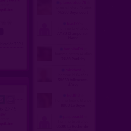
planoutdoor78
Marsan
homme, hetero 49 años
quitaine
78280 Guyancourt
biact77
4
5
homme, bi 44 años
77420 Champs-sur-
Marne
ubicación TOP )
hannibal74
homme, hetero 44 años
74130 Pontchy
mickbest
homme, bi 64 años
59650 Villeneuve-
d'Ascq
het1818
homme, hetero 61 años
18100 Le Goyer
2.7 / 5
ado
 gay
paspouactif
Marsan
homme, bi 56 años
quitaine
05310 La Roche-de-
Rame