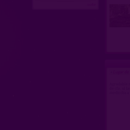
...suite
Lugar de
>
Agradable r
de cfa. al 
mediodía a 