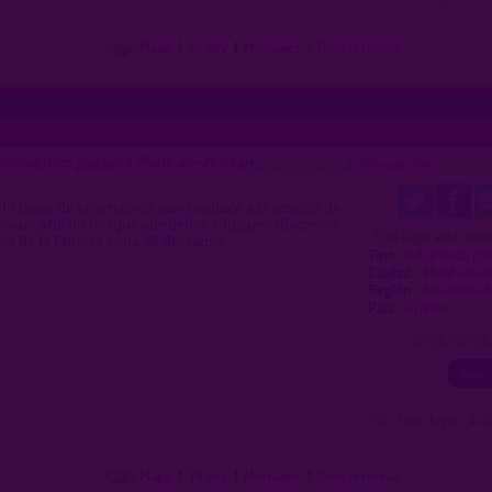
Mapa
|
Yo voy
|
Mensajes
|
Concurrencia
 encuentro gay para Mont-de-Marsan
propuesto por
profilsupprime
(03/02/
a lo largo de la carretera que conduce a la prisión de
rsan. Mucho bosque alrededor y lugares discretos.
Este lugar esta not
ca de la famosa zona de descanso.
Tipo :
Naturaleza ga
Ciudad :
Mont-de-
Región :
Nouvelle-A
Pais :
France
0
1
2
3
( 0 = falso lugar 4= 
Mapa
|
Yo voy
|
Mensajes
|
Concurrencia