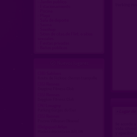
Jardin publico
Parking rou
Estacionamiento
Piscina
Playa
Sala de deporte
Sauna
Sexshop
Sitios de citas,de Flirt, o sitios
sexuales
Fiestas privadas
Baños públicos
Nuevos lugares

(38)
Sablons
Route de l'écluse chemin tranquille
(35)
Rennes
Oxygène Fitness Club
(35)
Rennes
Oxygène Fitness Club
(74)
Lovagny
Parking Gorges du Fier
Lugar de
>
(35)
Rennes
Piscina Villejean (Nueva)
Se accede a
(Belgique)
Arlon
vida silvest
Madera discreta en ARLON
y apacible.