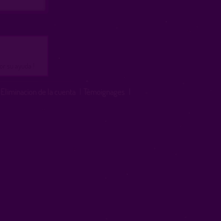
or su ayuda !
Eliminacion de la cuenta
|
Témoignages
|