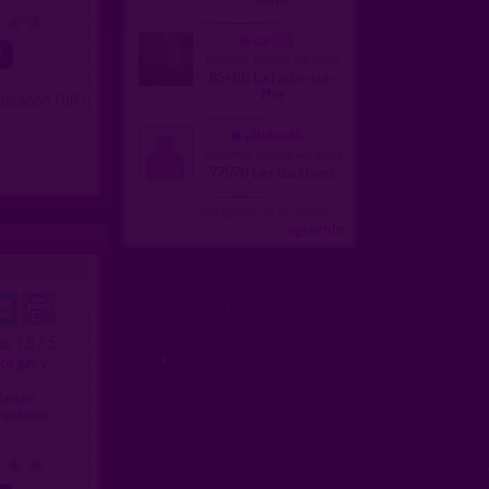
4
5
cari33
femme, hetero 48 años
85460 La Faute-sur-
Mer
ubicación TOP )
elbitos45
homme, hetero 46 años
77570 Les Gauthiers
Configurar el número
...siguiente
07/12/2013)
1.8 / 5
ado
to gay y
Marsan
quitaine
4
5