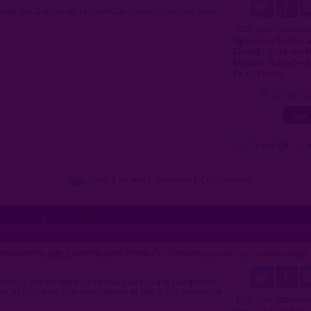
tier des 2 côtés de la route.Du monde dans les bois
Este lugar esta not
Tipo :
Área de desca
Ciudad :
Mont-de-
Región :
Nouvelle-A
Pais :
France
0
1
2
3
( 0 = falso lugar 4= 
Mapa
|
Yo voy
|
Mensajes
|
Concurrencia
 encuentro gay y hetero para Mont-de-Marsan
propuesto por
axeliatransg6
 través del sendero principal que lleva al parque de
re, el cual está abierto durante el día. Zona tranquila
Este lugar esta not
Tipo :
Jardin publico