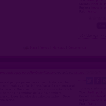
Ciudad :
Mont-de-
Región :
Nouvelle-A
Pais :
France
0
1
2
3
( 0 = falso lugar 4= 
Mapa
|
Yo voy
|
Mensajes
|
Concurrencia
 encuentro gay para Mont-de-Marsan
propuesto por
tit_pipe
(19/08/2017)
feria el parque permanece abierto toda la noche.
s matorrales y en las laderas hacia el río al entrar al
Este lugar esta not
la derecha. Unas cuantas personas durante toda la
Tipo :
Jardin publico
il de todos los ámbitos de la vida, hombres
Ciudad :
Mont-de-
les curiosos, jugador de rugby borracho ... Pero
Región :
Nouvelle-A
cha acción.
Pais :
France