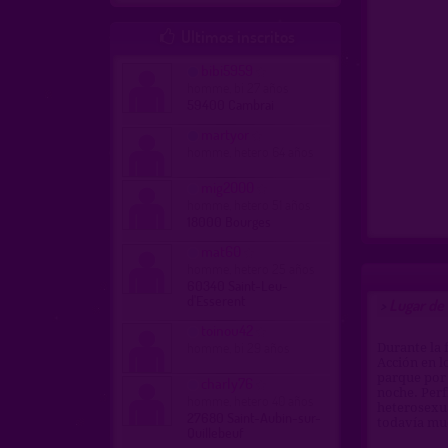
Ultimos inscritos

bibi5959
homme, bi 27 años
59400 Cambrai
martyor
homme, hetero 64 años
mig2000
homme, hetero 51 años
18000 Bourges
mat60
homme, hetero 25 años
60340 Saint-Leu-
d'Esserent
Lugar de
>
toinou42
homme, bi 29 años
Durante la 
Acción en lo
parque por 
charly76
noche. Perf
homme, hetero 40 años
heterosexua
27680 Saint-Aubin-sur-
todavía mu
Quillebeuf