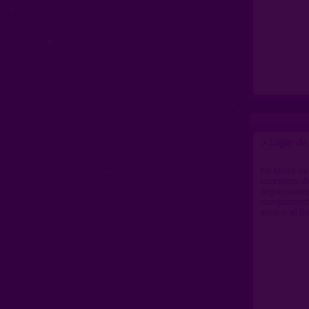
Lugar de
>
En Mont de 
carretera d
departament
campamento 
acceso al b