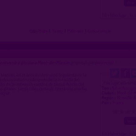
( 0 = falso lugar 4= 
Mapa
|
Yo voy
|
Mensajes
|
Concurrencia
 encuentro gay para Mont-de-Marsan
propuesto por
planreel40
(23/06/2013
Marsan, en el área de descanso izquierda de la
e circunvalación (después de la rotonda del
Este lugar esta not
o de bomberos), camino de tierra detrás del
Tipo :
Naturaleza ga
gitano. Larga línea recta de tierra con mucho
Ciudad :
Mont-de-
osque.
Región :
Nouvelle-A
Pais :
France
0
1
2
3
( 0 = falso lugar 4= 