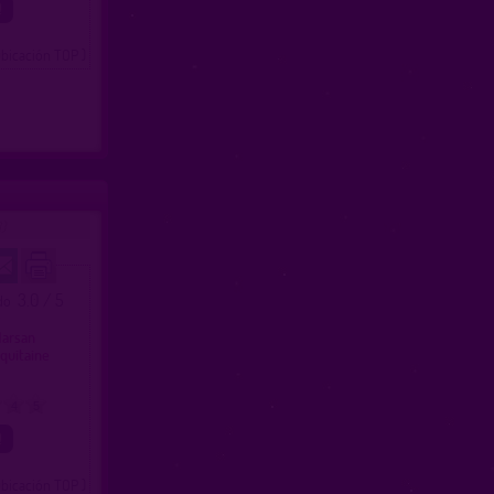
ubicación TOP )
)
3.0 / 5
ado
y
Marsan
quitaine
4
5
ubicación TOP )