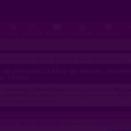
⚐
s
Shops
NOTICIAS
MENSAJES
CONEXION
Prevención
encuentro - Inicio
France
Nouvelle-Aquitaine
Mont-de-Marsan
 de rencuentro à Mont-de-Marsan, Nouvell
ne, France
s un
lieu de drague à Mont-de-Marsan
en Nouvelle-Aquitaine ? Voici
6 lieux d
 estacionamiento, jardin publico, Área de descanso.
Connectez-vous
ou
inscriv
es membres présents sur ces lieux.
 encuentro gay para Mont-de-Marsan
propuesto por
sacafoutre33
(19/06/2