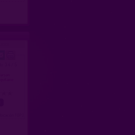
2013)
3.4 / 5
ado
y
Marsan
quitaine
4
5
ubicación TOP )