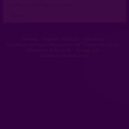
Quelqu'un en début d'aprem aujourd'hui ?
… histórico
Contacto
|
Soporte
|
Afiliación - Gana dinero
|
En relacion con lugaresdeencuentro.net
|
Condiciones de uso
|
Eliminacion de la cuenta
|
Témoignages
|
Gestión de reclamaciones