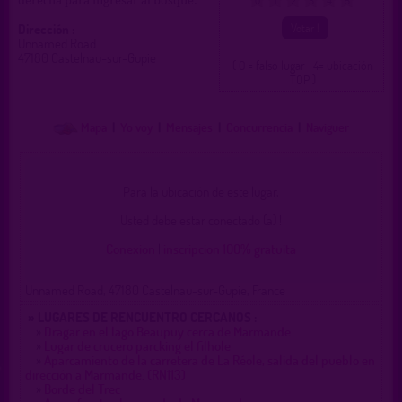
derecha para ingresar al bosque.
0
1
2
3
4
5
Dirección :
Unnamed Road
47180 Castelnau-sur-Gupie
( 0 = falso lugar 4= ubicación
TOP )
Mapa
|
Yo voy
|
Mensajes
|
Concurrencia
|
Naviguer
Para la ubicación de este lugar,
Usted debe estar conectado (a) !
Conexion
|
inscripcion 100% gratuita
Unnamed Road, 47180 Castelnau-sur-Gupie, France
» LUGARES DE RENCUENTRO CERCANOS :
»
Dragar en el lago Beaupuy cerca de Marmande
»
Lugar de crucero parcking el filhole
»
Aparcamiento de la carretera de La Réole, salida del pueblo en
dirección a Marmande. (RN113)
»
Borde del Trec