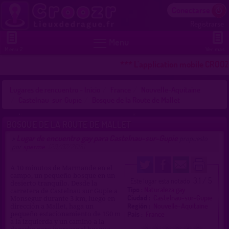
Conectarse
Registrarse


Menu
Menu 2
Ver mas
*** L'application mobile CROOZR
Lugares de rencuentro - Inicio
France
Nouvelle-Aquitaine
Castelnau-sur-Gupie
Bosque de la Route de Mallet
BOSQUE DE LA ROUTE DE MALLET
Lugar de encuentro gay para Castelnau-sur-Gupie
>
propuesto
por
sperme
(29/07/2018)
A 10 minutos de Marmande en el
campo, un pequeño bosque en un
3.1 / 5
Este lugar esta notado
desierto tranquilo. Desde la
Tipo :
Naturaleza gay
carretera de Castelnau sur Gupie a
Ciudad :
Castelnau-sur-Gupie
Monsegur durante 3 km, luego en
Región :
Nouvelle-Aquitaine
dirección a Mallet, haga un
Pais :
France
pequeño estacionamiento de 150 m
a la izquierda y un camino a la