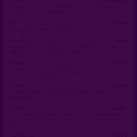
Ch un mec à pomperce matin secteur marmande ste bazeille la
reole. Je pompe et avale plan direct
ok471
hay 8 d.
Du monde ce soir vers Marmande Mp …
xavier47
hay 9 d.
VIGILANCE ROUGE JUSQU'AU 31 JUILLET MINIMUM EN LOT ET
GARONNE FORÊTS INTERDITES DE 14H A 22H
loloopen
hay 9 d.
Bonjour Je sais pas si on peut aller y venir cause sécheresse Mais je
pourrais y venir fin d’après midi Laissez message
patt2959b
hay 11 d.
Du temps aujourd’hui si quelqu’un est intéressé laisser moi un
message privé
xavier47
hay 15 d.
Je cherche un mec à sucer et avaler son jus plan direct ce matin.
Laissez un message si intéressé pour rdv je peux être au bois en
10mn
chaudakitaine
hay 17 d.