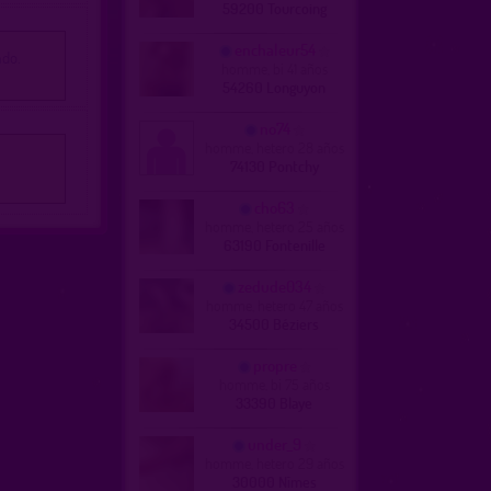
59200 Tourcoing
enchaleur54
ado.
homme, bi 41 años
54260 Longuyon
no74
homme, hetero 28 años
74130 Pontchy
cho63
homme, hetero 25 años
63190 Fontenille
zedude034
homme, hetero 47 años
34500 Béziers
propre
homme, bi 75 años
33390 Blaye
under_9
homme, hetero 29 años
30000 Nîmes