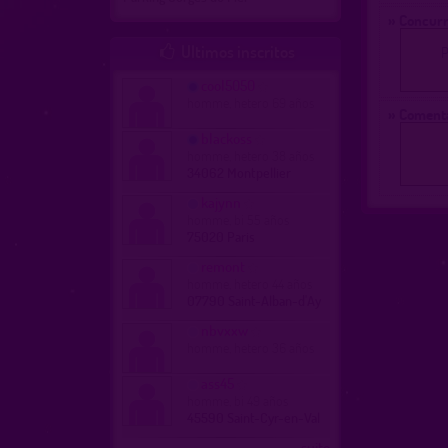
» Concurr
Ultimos inscritos
P

cool5050
homme, hetero 69 años
» Comenta
blackoss
homme, hetero 38 años
34062 Montpellier
kajynn
homme, bi 55 años
75020 Paris
remont
homme, hetero 44 años
07790 Saint-Alban-d'Ay
nbvxxw
homme, hetero 36 años
ass45
homme, bi 49 años
45590 Saint-Cyr-en-Val
...suite