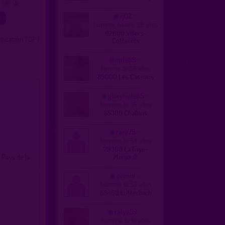
4
5
rj02
homme, hetero 38 años
02600 Villers-
ubicación TOP )
Cotterêts
cple89
femme, bi 56 años
89000 Les Cassoirs
gloryhole85
homme, bi 35 años
85300 Challans
tary79
homme, bi 53 años
79360 La Foye-
 Pays de la
Monjault
geroni
homme, bi 53 años
68460 Lutterbach
ralye59
homme, bi 61 años