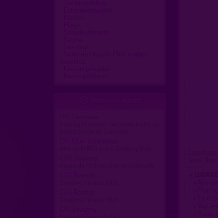
Jardin publico
Estacionamiento
Piscina
Playa
Sala de deporte
Sauna
Sexshop
Sitios de citas,de Flirt, o sitios
sexuales
Fiestas privadas
Baños públicos
Nuevos lugares

(81)
Carmaux
Parking réouvert -ancienne route de
Rodez sortie de Carmaux
(71)
Clux-Villeneuve
Aire en la N73 entre Chalon y Dole
Circuit des
(38)
Sablons
Loire, Fran
Route de l'écluse chemin tranquille
» LUGARE
(35)
Rennes
»
Aire d
Oxygène Fitness Club
»
Plan n
(35)
Rennes
»
En el b
Oxygène Fitness Club
»
Vay, e
(74)
Lovagny
»
Aseos e
Parking Gorges du Fier