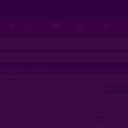
⚐
s
Shops
NOTICIAS
MENSAJES
CONEXION
Prevención
encuentro - Inicio
France
Pays de la Loire
Vay
Un lugar agradable
AGRADABLE Y DISCRETO.
encuentro gay y hetero para Vay
propuesto por
mignon44000
(01/06/2026)
o al final de la calle. Para los curiosos y los amantes
onomía.
Este lugar esta not
Tipo :
Estacionamien
hetero
Ciudad :
Vay
Región :
Pays de la
Pais :
France