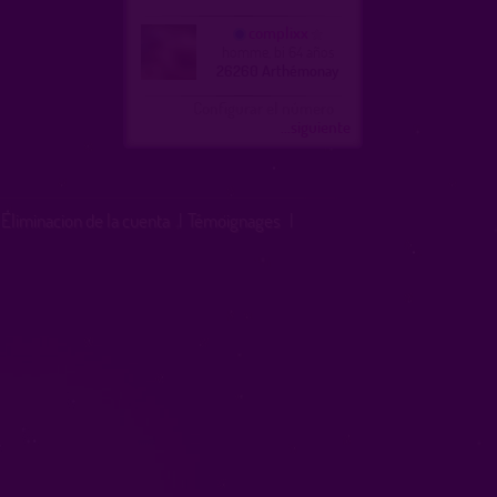
complixx
homme, bi 64 años
26260 Arthémonay
Configurar el número
...siguiente
Eliminacion de la cuenta
|
Témoignages
|