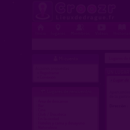
Inicio
lugares
Miembros
Videos
Historia
Mi cuenta
Lugares de r

Acciones propuestas :
UN LUGAR 
»
Registrarse
»
Conexion
Lugar de 
>
Lugares de rencuentro

Aparcamient
de la gastr
Área de descanso
Bar
Dirección :
Cine
Club / Discoteca
En la ciudad
Hoteles y cama y desayuno
Naturaleza