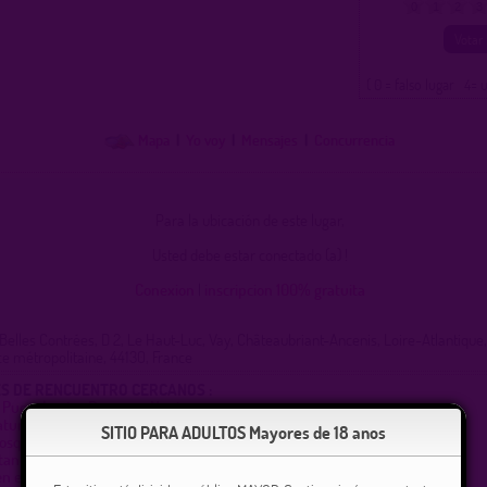
0
1
2
3
( 0 = falso lugar 4= 
Mapa
|
Yo voy
|
Mensajes
|
Concurrencia
Para la ubicación de este lugar,
Usted debe estar conectado (a) !
Conexion
|
inscripcion 100% gratuita
 Belles Contrées, D 2, Le Haut-Luc, Vay, Châteaubriant-Ancenis, Loire-Atlantique,
ce métropolitaine, 44130, France
S DE RENCUENTRO CERCANOS :
e Puceul entre Rennes y Nantes
atural del bosque de Gavre
SITIO PARA ADULTOS Mayores de 18 anos
osque de Gavre en la rotonda de la estrella
stanque de Clégreuc
n el estacionamiento de la rotonda.