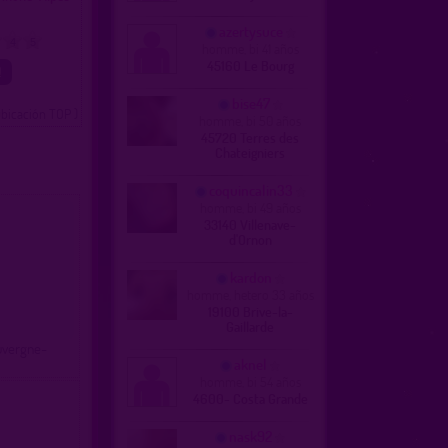
azertysuce
4
5
homme, bi 41 años
45160 Le Bourg
bise47
ubicación TOP )
homme, bi 50 años
45720 Terres des
Chateigniers
coquincalin33
homme, bi 49 años
33140 Villenave-
d'Ornon
kardon
homme, hetero 33 años
19100 Brive-la-
Gaillarde
Auvergne-
aknel
homme, bi 54 años
4600- Costa Grande
nask92