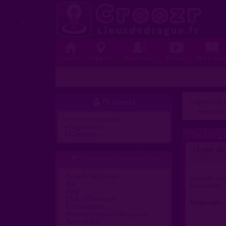
Inicio
lugares
Miembros
Videos
Historia
Mi cuenta
Lugares de r

zona del 
Acciones propuestas :
»
Registrarse
»
Conexion
ZONA DEL 
Lugar de
>
(07/07/202
Lugares de rencuentro

Área de descanso
Área de des
Bar
Nerondet.
Cine
Club / Discoteca
Dirección :
En la ciudad
Hoteles y cama y desayuno
Naturaleza