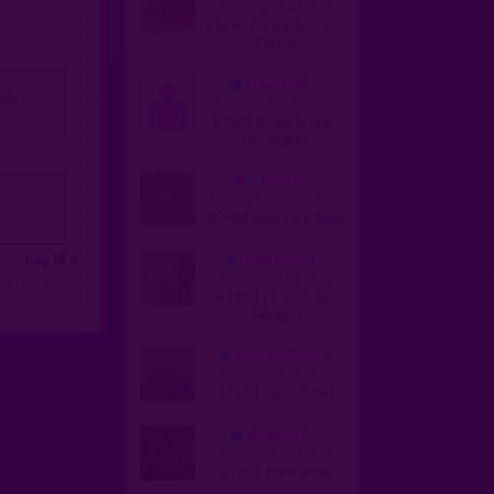
homme, bi 40 años
95240 Cormeilles-en-
Parisis
stive3108
ado.
homme, gay 47 años
83520 Roquebrune-
sur-Argens
fleur18
femme, hetero 40 años
82400 Valence d'Agen
hay 18 d.
roadtbm69
homme, bi 49 años
ntéressé
69890 La Tour-de-
Salvagny
ayrton57500
homme, bi 46 años
57500 Saint-Avold
alexit347
homme, bi 28 años
47200 Marmande