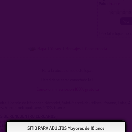
Pais :
France
0
1
2
3
( 0 = falso lugar 4= 
Mapa
|
Yo voy
|
Mensajes
|
Concurrencia
Para la ubicación de este lugar,
Usted debe estar conectado (a) !
Conexion
|
inscripcion 100% gratuita
 Loire, Chemin de Nérondet, Nérondet, Saint-Marcel-de-Félines, Roanne, Loire, 
s, France métropolitaine, 42122, France
S DE RENCUENTRO CERCANOS :
área de Neulise, Roanne nacional
lejos del borde del Loira de Balbigny, bonito rincón para plan sexual
SITIO PARA ADULTOS Mayores de 18 anos
 Neuville (dirección Balbigny - St Etienne)