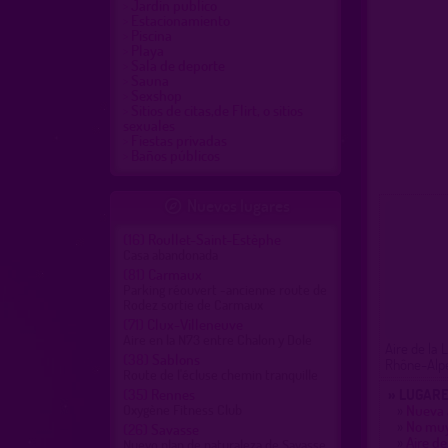
Jardin publico
Estacionamiento
Piscina
Playa
Sala de deporte
Sauna
Sexshop
Sitios de citas,de Flirt, o sitios
sexuales
Fiestas privadas
Baños públicos
Nuevos lugares

(16)
Roullet-Saint-Estèphe
Casa abandonada
(81)
Carmaux
Parking réouvert -ancienne route de
Rodez sortie de Carmaux
(71)
Clux-Villeneuve
Aire en la N73 entre Chalon y Dole
Aire de la
(38)
Sablons
Rhône-Alpe
Route de l'écluse chemin tranquille
(35)
Rennes
» LUGARE
Oxygène Fitness Club
»
Nueva 
»
No muy 
(26)
Savasse
»
Aire de
Nuevo plan de naturaleza de Savasse