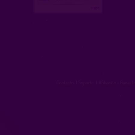
...suite
Contacto
|
Soporte
|
Afiliación - Gana d