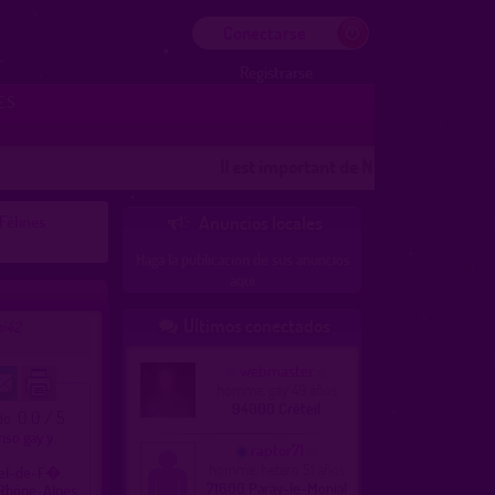
Conectarse
Registrarse
ES
Il est important de NOTER les lieux
Les l
Félines
Anuncios locales

Haga la publicacion de sus anuncios
aqui
Ultimos conectados
i42

webmaster
homme, gay 49 años
94000 Créteil
0.0 / 5
ado
nso gay y
raptor71
homme, hetero 51 años
cel-de-F�.
71600 Paray-le-Monial
Rhône-Alpes