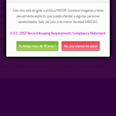
o natural dique pinay
 de agua entre NERONDE y BUISSIERE.
Este sitio está dirigido a pública MAYOR. Contiene imágenes y texto
encia :
sexualmente explícito que puede ofender a algunas personas
sensibilidades. Salir del sitio si es menor de edad GRACIAS.
ara ver a los miembros que asisten a este lugar, debe estar registrado y conect
Conexion
|
inscripcion 100% gratuita
U.S.C. 2257 Record Keeping Requirements Compliance Statement
rios / Anuncios :
Sí, tengo mas de 18 anos !
No, soy menor de edad
Para enviar un mensaje debes estar registrado (a) y conectado (a)
Conexion
|
inscripcion 100% gratuita
 rendre sur cette aire en camion d'ici 10 minutes pour femme en couple mp si i