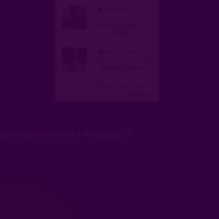
couple33750
homme, bi 61 años
33750 Beychac-et-
Caillau
cmoiquidcid
homme, hetero 55 años
28000 Chartres
Configurar el número
...siguiente
Eliminacion de la cuenta
|
Témoignages
|