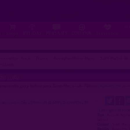
⚐
s
Shops
NOTICIAS
MENSAJES
CONEXION
Prevención
encuentro - Inicio
France
Auvergne-Rhône-Alpes
Saint-Marcel-de-
río Loira
RÍO LOIRA
 encuentro gay y hetero para Saint-Marcel-de-Félines
propuesto por
soum
6)
canso accesible a través de la A89 y la carretera de
Este lugar esta not
Tipo :
Área de desca
hetero
Ciudad :
Saint-Mar
Región :
Auvergne-